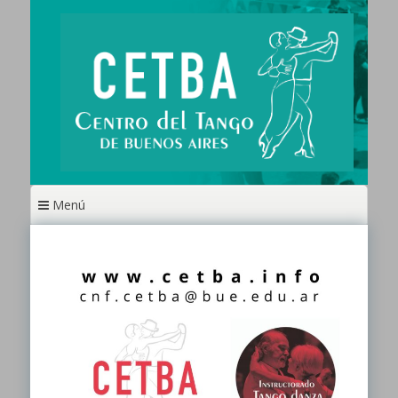
Ir
al
contenido
Menú