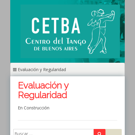
Ir
al
contenido
Evaluación y Regularidad
Evaluación y
Regularidad
En Construcción
Buscar
Buscar: