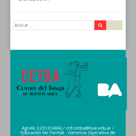
Buscar
Buscar:
Agrelo 3231(CABA) / cnf.cetba@bue.edu.ar /
Educación No Formal - Gerencia Operativa de