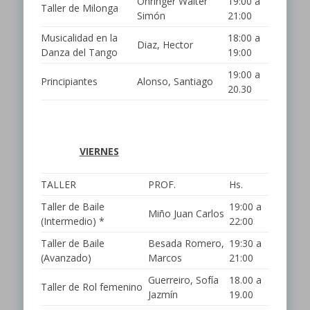
Ohringer Walter
19:00 a
Taller de Milonga
Simón
21:00
Musicalidad en la
18:00 a
Diaz, Hector
Danza del Tango
19:00
19:00 a
Principiantes
Alonso, Santiago
20.30
VIERNES
TALLER
PROF.
Hs.
Taller de Baile
19:00 a
Miño Juan Carlos
(Intermedio) *
22:00
Taller de Baile
Besada Romero,
19:30 a
(Avanzado)
Marcos
21:00
Guerreiro, Sofía
18.00 a
Taller de Rol femenino
Jazmín
19.00