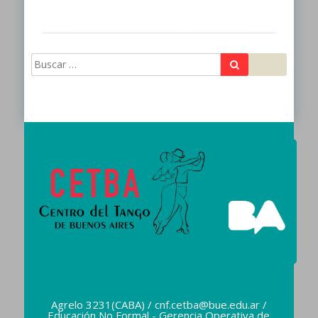
Buscar
Buscar:
Agrelo 3231(CABA) / cnf.cetba@bue.edu.ar /
Educación No Formal - Gerencia Operativa de