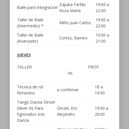
Zapata Farfán
19:00 a
Baile para Integración
Rosa María
22:00
Taller de Baile
19:00 a
Miño Juan Carlos
(Intermedio) *
22:00
Taller de Baile
19:00 a
Cortez, Ramiro
(Avanzado)
21:00
JUEVES
TALLER PROF.
Hs.
Técnica de rol
18 a
a confirmar
femenino
19:00
Tango Danza Dinzel
(Nivel III) Para
Dinzel, Eric
19:00 a
Egresados Inst.
Alejandro
20:00
Danza